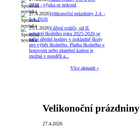
2026 - výuka se nekoná
27.4.2026
Velikonoční prázdniny 2.4. -
6.4. 2026
25.1.2026
Vážení rodiče, od II.
pololetí školního roku 2025-2026 se
mění úřední hodiny v pokladně školy
pro výběr školného. Platba školného v
hotovosti nebo platební kartou je
možná v pondělí a...
Více aktualit »
Velikonoční prázdniny 2
27.4.2026