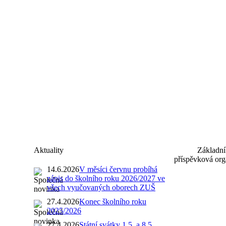
Aktuality
Základní
příspěvková org
14.6.2026
V měsíci červnu probíhá
zápis do školního roku 2026/2027 ve
všech vyučovaných oborech ZUŠ
27.4.2026
Konec školního roku
2025/2026
27.4.2026
Státní svátky 1.5. a 8.5.