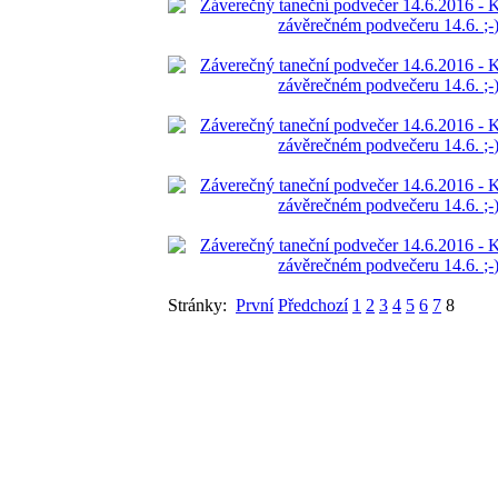
Stránky:
První
Předchozí
1
2
3
4
5
6
7
8