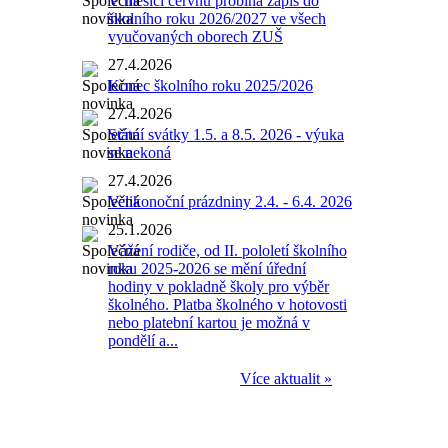
V měsíci červnu probíhá zápis do
školního roku 2026/2027 ve všech
vyučovaných oborech ZUŠ
27.4.2026
Konec školního roku 2025/2026
27.4.2026
Státní svátky 1.5. a 8.5. 2026 - výuka
se nekoná
27.4.2026
Velikonoční prázdniny 2.4. - 6.4. 2026
25.1.2026
Vážení rodiče, od II. pololetí školního
roku 2025-2026 se mění úřední
hodiny v pokladně školy pro výběr
školného. Platba školného v hotovosti
nebo platební kartou je možná v
pondělí a...
Více aktualit »