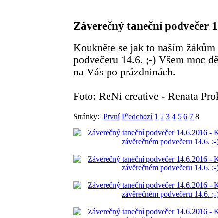
Záverečný taneční podvečer 1
Koukněte se jak to naším žákům
podvečeru 14.6. ;-) Všem moc dě
na Vás po prázdninách.
Foto: ReNi creative - Renata Pr
Stránky:
První
Předchozí
1
2
3
4
5
6
7
8