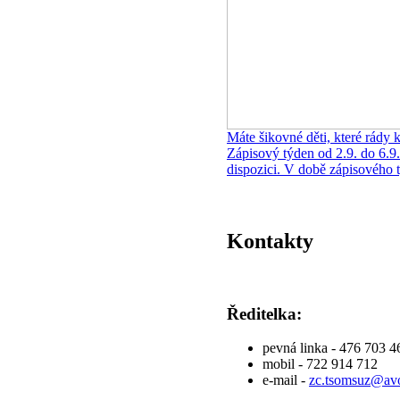
Máte šikovné děti, které rády k
Zápisový týden od 2.9. do 6.
dispozici. V době zápisového t
Kontakty
Ředitelka:
pevná linka - 476 703 4
mobil - 722 914 712
e-mail -
zc.tsomsuz@avo