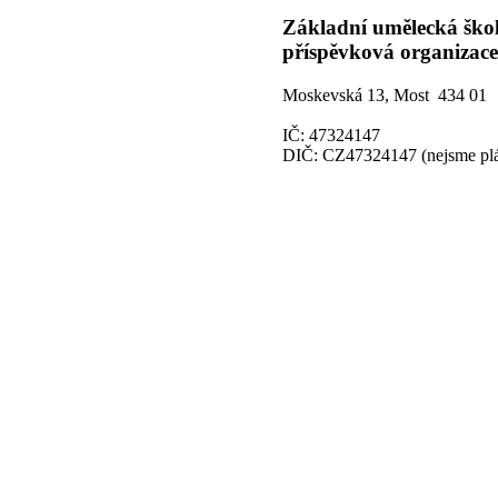
Základní umělecká ško
příspěvková organizace
Moskevská 13, Most 434 01
IČ: 47324147
DIČ: CZ47324147 (nejsme pl