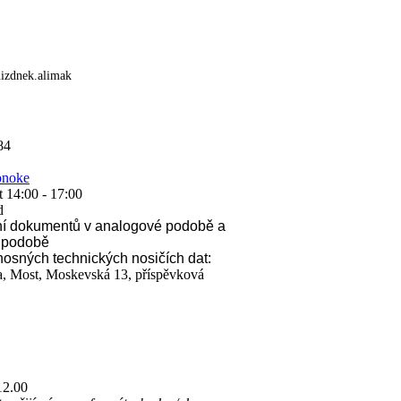
izdnek.alimak
84
onoke
t 14:00 - 17:00
d
ní dokumentů v analogové podobě a
í podobě
osných technických nosičích dat:
a, Most, Moskevská 13, příspěvková
12.00