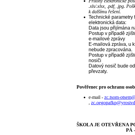
Přílohy elektronické poš
.xls/.xlsx, .pdf, .jpg. 
k dalšímu řešení.
Technické parametry f
elektronická data
:
Data jsou přijímána
n
Postup v případě zjišt
e
-
mailové zprávy
E-
mailová zpráva, u kt
nebude zpracována.
Postup v případě zjiš
nosiči
Datový nosič bude o
převzaty.
Pověřenec pro ochranu osob
e-mail -
zc.tsom-otsem
,
zc.oegopafkp@yrosiv
ŠKOLA JE OTEVŘENA PO -
PÁ - 13:00 -