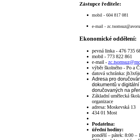
Zástupce ředitele:
mobil - 604 817 081
e-mail -
zc.tsomsuz@avoru
Ekonomické oddělení:
pevná linka - 476 735 6
mobil - 773 822 861
e-mail -
zc.tsomsuz@m
výběr školného - Po a Č
datová schránka: jb3x6j
Adresa pro doručová
dokumentů v digitáln
doručovaných na přen
Základní umělecká škol
organizace
adresa: Moskevská 13
434 01 Most
Podatelna:
úřední hodiny:
pondělí – pátek: 8:00 – 