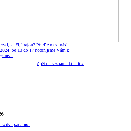
reslí, tančí, hrajou? Přijďte mezi nás!
9.2024, od 13 do 17 hodin jsme Vám k
ýdne...
Zpět na seznam aktualit »
66
kcilvap.anamor