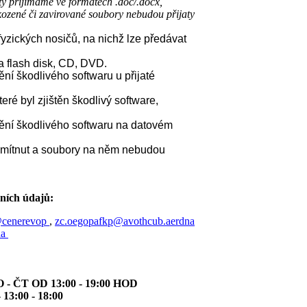
ty přijímáme ve formátech .doc/.docx,
Poškozené či zavirované soubory nebudou přijaty
yzických nosičů, na nichž lze předávat
a flash disk, CD, DVD.
ění škodlivého softwaru u přijaté
eré byl zjištěn škodlivý software,
tění škodlivého softwaru na datovém
dmítnut a soubory na něm nebudou
ních údajů:
@cenerevop
,
zc.oegopafkp@avothcub.aerdna
da
 ČT OD 13:00 - 19:00 HOD
 18:00