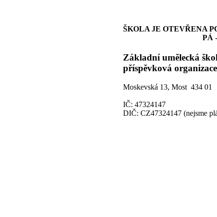
ŠKOLA JE OTEVŘENA PO -
PÁ - 13:00 -
Základní umělecká ško
příspěvková organizace
Moskevská 13, Most 434 01
IČ: 47324147
DIČ: CZ47324147 (nejsme pl