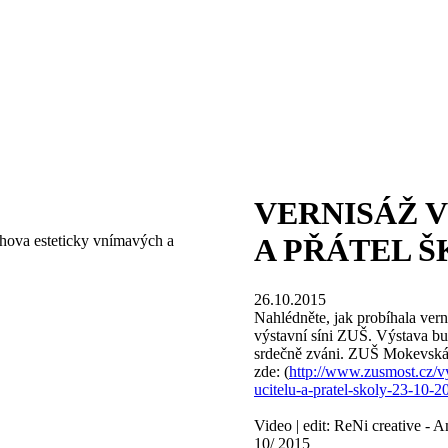
VERNISÁŽ 
chova esteticky vnímavých a
A PŘÁTEL ŠK
26.10.2015
Nahlédněte, jak probíhala vern
výstavní síni ZUŠ. Výstava bud
srdečně zváni. ZUŠ Mokevská 1
zde: (
http://www.zusmost.cz/vy
ucitelu-a-pratel-skoly-23-10-
Video | edit: ReNi creative - 
10/ 2015