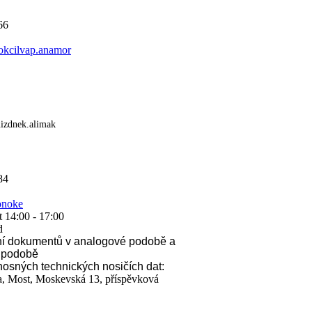
66
kcilvap.anamor
izdnek.alimak
84
onoke
t 14:00 - 17:00
d
ní dokumentů v analogové podobě a
í podobě
osných technických nosičích dat:
a, Most, Moskevská 13, příspěvková