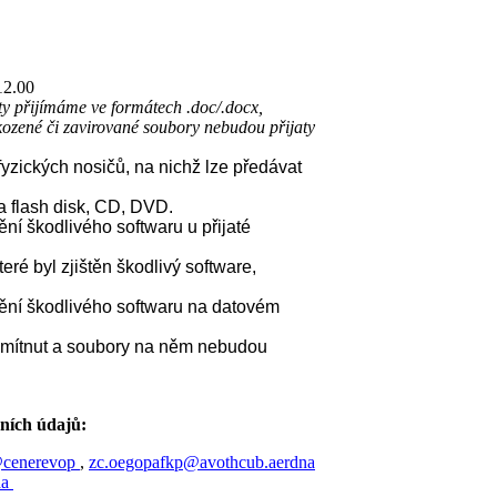
12.00
ty přijímáme ve formátech .doc/.docx,
Poškozené či zavirované soubory nebudou přijaty
yzických nosičů, na nichž lze předávat
a flash disk, CD, DVD.
ění škodlivého softwaru u přijaté
eré byl zjištěn škodlivý software,
tění škodlivého softwaru na datovém
dmítnut a soubory na něm nebudou
ních údajů:
@cenerevop
,
zc.oegopafkp@avothcub.aerdna
da