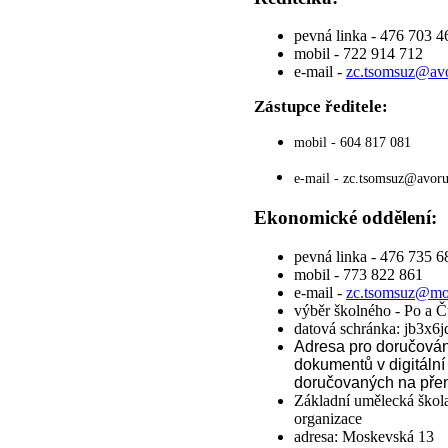
pevná linka - 476 703 4
mobil - 722 914 712
e-mail -
zc.tsomsuz@avo
Zástupce ředitele:
mobil - 604 817 081
e-mail -
zc.tsomsuz@avoru
Ekonomické oddělení:
pevná linka - 476 735 6
mobil - 773 822 861
e-mail -
zc.tsomsuz@m
výběr školného - Po a Č
datová schránka: jb3x6j
Adresa pro doručová
dokumentů v digitáln
doručovaných na přen
Základní umělecká škol
organizace
adresa: Moskevská 13