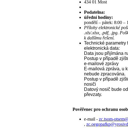
434 01 Most
Podatelna:
úřední hodiny:
pondělí – pátek: 8:00 – 
Přílohy elektronické poš
.xls/.xlsx, .pdf, .jpg. 
k dalšímu řešení.
Technické parametry f
elektronická data
:
Data jsou přijímána
n
Postup v případě zjišt
e
-
mailové zprávy
E-
mailová zpráva, u kt
nebude zpracována.
Postup v případě zjiš
nosiči
Datový nosič bude o
převzaty.
Pověřenec pro ochranu osob
e-mail -
zc.tsom-otsem
,
zc.oegopafkp@yrosiv