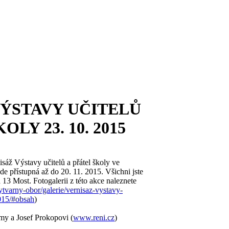
VÝSTAVY UČITELŮ
OLY 23. 10. 2015
isáž Výstavy učitelů a přátel školy ve
e přístupná až do 20. 11. 2015. Všichni jste
3 Most. Fotogalerii z této akce naleznete
tvarny-obor/galerie/vernisaz-vystavy-
2015/#obsah
)
Amy a Josef Prokopovi (
www.reni.cz
)